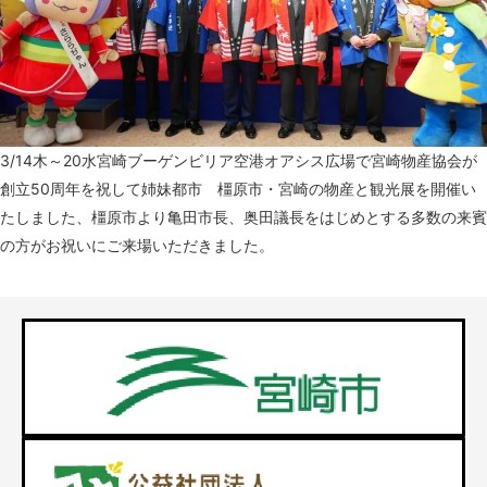
3/14木～20水宮崎ブーゲンビリア空港オアシス広場で宮崎物産協会が
創立50周年を祝して姉妹都市 橿原市・宮崎の物産と観光展を開催い
たしました、橿原市より亀田市長、奥田議長をはじめとする多数の来賓
の方がお祝いにご来場いただきました。