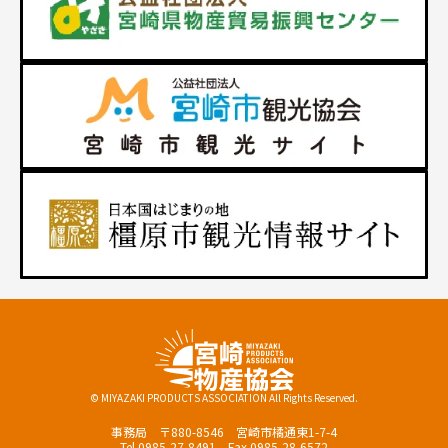
© MIYAZAKI PRODUCTS ASSOCIATION All Rights Reserved.
事務局 〒880-8546 宮崎市橘通東1-7-4
Tel.0985-27-8491 Fax.0985-28-6572