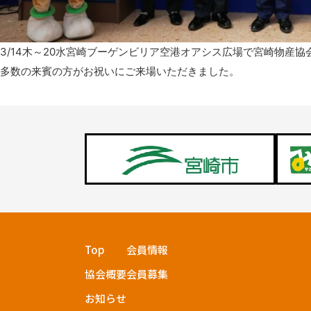
3/14木～20水宮崎ブーゲンビリア空港オアシス広場で宮崎物産
多数の来賓の方がお祝いにご来場いただきました。
Top
会員情報
協会概要
会員募集
お知らせ