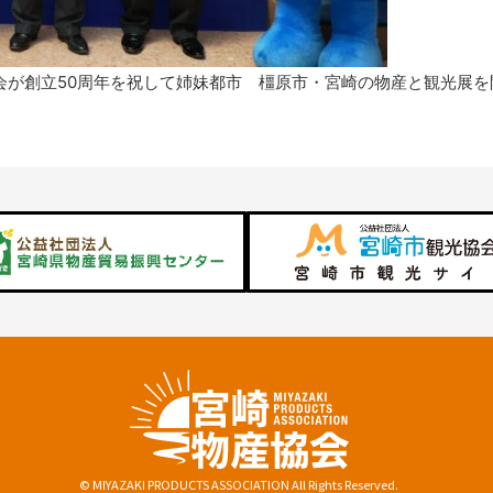
協会が創立50周年を祝して姉妹都市 橿原市・宮崎の物産と観光展
© MIYAZAKI PRODUCTS ASSOCIATION All Rights Reserved.