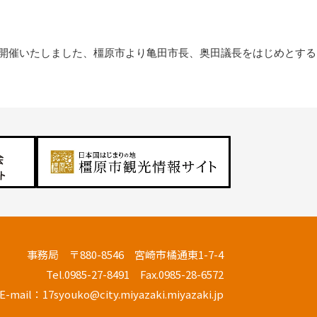
を開催いたしました、橿原市より亀田市長、奥田議長をはじめとする
事務局 〒880-8546 宮崎市橘通東1-7-4
Tel.0985-27-8491 Fax.0985-28-6572
E-mail：17syouko@city.miyazaki.miyazaki.jp